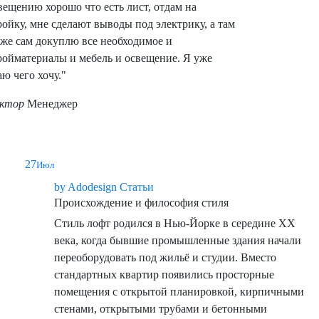
вещению хорошо что есть лист, отдам на
ройку, мне сделают выводы под электрику, а там
уже сам докуплю все необходимое и
ройматериалы и мебель и освещение. Я уже
аю чего хочу."
ктор
Менеджер
27
Лофт: стиль свободы и характера в интерьере
Июл
by
Adodesign
Статьи
Происхождение и философия стиля
Стиль лофт родился в Нью-Йорке в середине XX
века, когда бывшие промышленные здания начали
переоборудовать под жильё и студии. Вместо
стандартных квартир появились просторные
помещения с открытой планировкой, кирпичными
стенами, открытыми трубами и бетонными