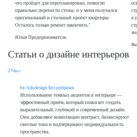
что пройдет для перепланировки, помогли
ос
правильно перенести стены, и у меня получился
ст
оригинальный и стильный проект квартиры.
я 
Осталось только ремонт закончить."
ст
зн
Юлия
Предприниматель
Ви
Статьи о дизайне интерьеров
27
Темные акценты в интерьере: стиль и глубина
Июл
пространства
by
Adodesign
Без рубрики
Использование темных акцентов в интерьере —
эффективный приём, который помогает создать
выразительный, глубокий и современный дизайн.
Они добавляют композиции контраст, балансируют
светлые тона и подчёркивают индивидуальность
пространства.