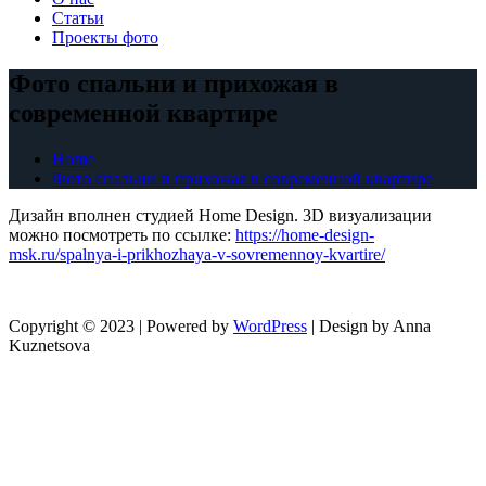
Статьи
Проекты фото
Фото спальни и прихожая в
современной квартире
Home
Фото спальни и прихожая в современной квартире
Дизайн вполнен студией Home Design. 3D визуализации
можно посмотреть по ссылке:
https://home-design-
msk.ru/spalnya-i-prikhozhaya-v-sovremennoy-kvartire/
Copyright © 2023 | Powered by
WordPress
|
Design by Anna
Kuznetsova